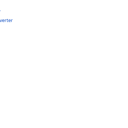
r
verter