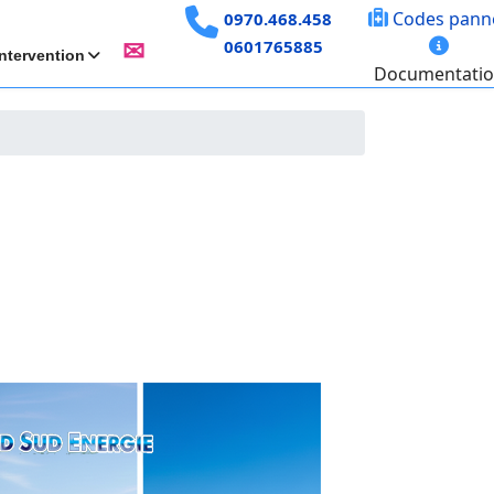
Codes pann
0970.468.458
0601765885
✉
ntervention
Documentati