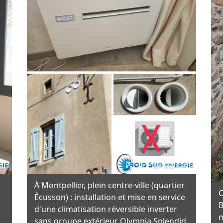
À Montpellier, plein centre-ville (quartier
C
Écusson) : installation et mise en service
B
d'une climatisation réversible inverter
m
n
sans groupe extérieur Olympia Splendid.