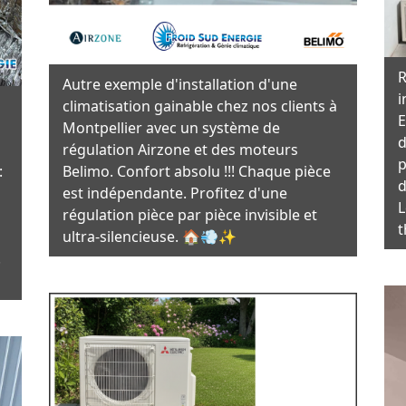
R
Autre exemple d'installation d'une
i
climatisation gainable chez nos clients à
E
Montpellier avec un système de
d
régulation Airzone et des moteurs
p
:
Belimo. Confort absolu !!! Chaque pièce
d
est indépendante. Profitez d'une
L
régulation pièce par pièce invisible et
t
ultra-silencieuse. 🏠💨✨
.