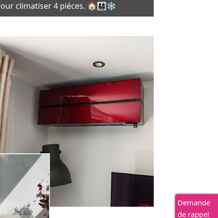
our climatiser 4 piéces. 🏠👨‍👩‍👧‍👦❄️
Demande
de rappel