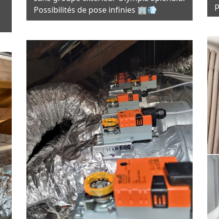
p
Possibilités de pose infinies 🏢💨