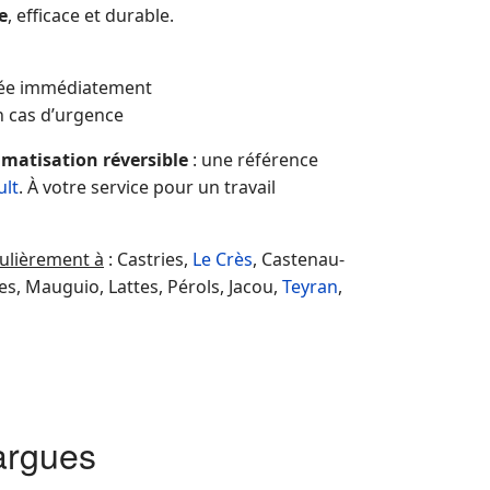
e
, efficace et durable.
tée immédiatement
n cas d’urgence
limatisation réversible
: une référence
ult
. À votre service pour un travail
ulièrement à
: Castries,
Le Crès
, Castenau-
ues, Mauguio, Lattes, Pérols, Jacou,
Teyran
,
argues