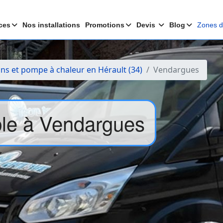
ces
Nos installations
Promotions
Devis
Blog
Zones d'
ons et pompe à chaleur en Hérault (34)
Vendargues
ible à Vendargues