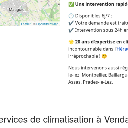
✅
Une intervention rapid
🕒
Disponibles 6j/7
:
✔ Votre demande est trai
Leaflet
| ©
OpenStreetMap
✔ Intervention sous 24h e
🌟
20 ans d’expertise en c
incontournable dans l’
Héra
irréprochable ! 😊
Nous intervenons aussi rég
le-lez, Montpellier, Baillarg
Assas, Prades-le-Lez.
ervices de climatisation à Vend