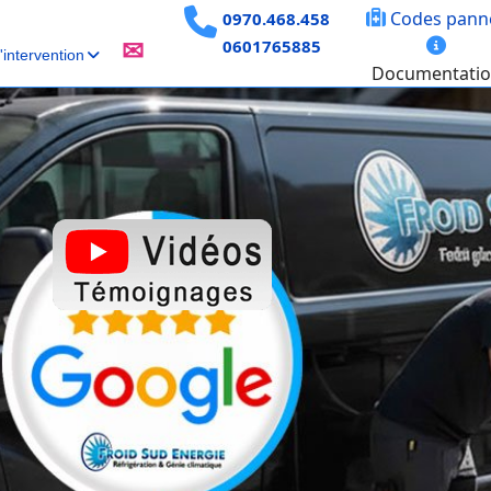
Codes pann
0970.468.458
0601765885
✉
intervention
Documentati