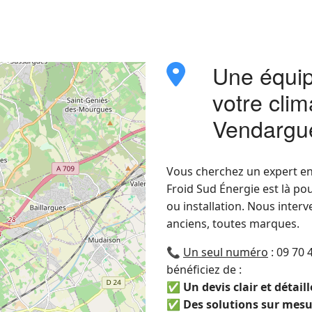
Une équip
fas
fa-
votre clim
location-
dot
Vendargu
Vous cherchez un expert e
Froid Sud Énergie est là po
ou installation. Nous inter
anciens, toutes marques.
📞
Un seul numéro
: 09 70 
bénéficiez de :
✅
Un devis clair et détaill
✅
Des solutions sur mes