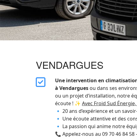
VENDARGUES
far
Une intervention en climatisation
fa-
à Vendargues
ou dans ses environ
square-
ou un projet d’installation, notre éq
check
écoute ! ✨
Avec Froid Sud Énergie,
🔹 20 ans d’expérience et un savoir
🔹 Une écoute attentive et des cons
🔹 La passion qui anime notre équi
📞 Appelez-nous au 09 70 46 84 58 