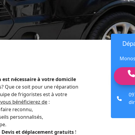
Dépa
Monosp
 est nécessaire à votre domicile
s? Que ce soit pour une réparation
uipe de frigoristes est à votre
09
fas
 vous bénéficierez de
:
dir
fa-
-faire reconnu,
phon
eils personnalisés,
pe.
-
Devis et déplacement gratuits
!