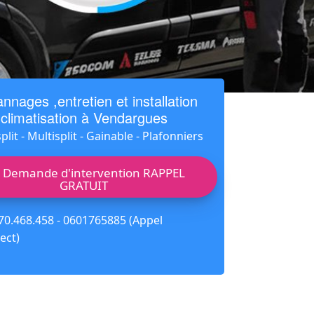
nnages ,entretien et installation
climatisation à Vendargues
lit - Multisplit - Gainable - Plafonniers
Demande d'intervention RAPPEL
GRATUIT
70.468.458 - 0601765885 (Appel
ect)
e