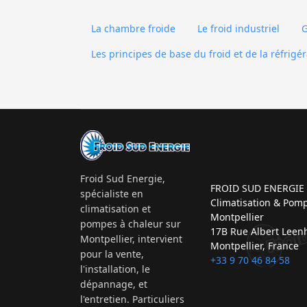
La chambre froide
Le froid industriel
G
Les principes de base du froid et de la réfrigé
Froid Sud Energie,
FROID SUD ENERGIE -
spécialiste en
Climatisation & Pom
climatisation et
Montpellier
pompes à chaleur sur
17B Rue Albert Leen
Montpellier, intervient
Montpellier, France
pour la vente,
+33 9 70 46 84 58
l'installation, le
dépannage, et
l'entretien. Particuliers