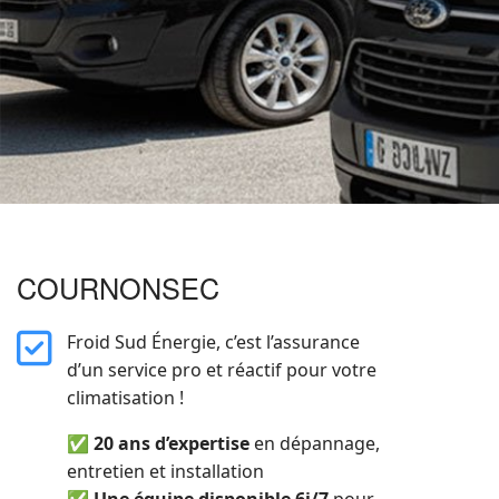
COURNONSEC
far
Froid Sud Énergie, c’est l’assurance
fa-
d’un service pro et réactif pour votre
square-
climatisation !
check
✅
20 ans d’expertise
en dépannage,
entretien et installation