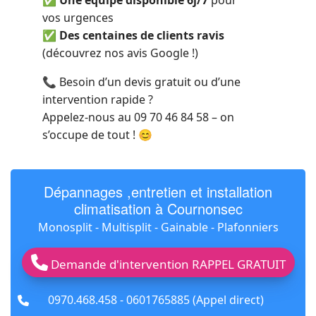
✅
Une équipe disponible 6j/7
pour
vos urgences
✅
Des centaines de clients ravis
(découvrez nos avis Google !)
📞 Besoin d’un devis gratuit ou d’une
intervention rapide
?
Appelez-nous au 09 70 46 84 58 – on
s’occupe de tout ! 😊
Dépannages ,entretien et installation
climatisation à Cournonsec
Monosplit - Multisplit - Gainable - Plafonniers
Demande d'intervention RAPPEL GRATUIT
fas
0970.468.458 - 0601765885 (Appel direct)