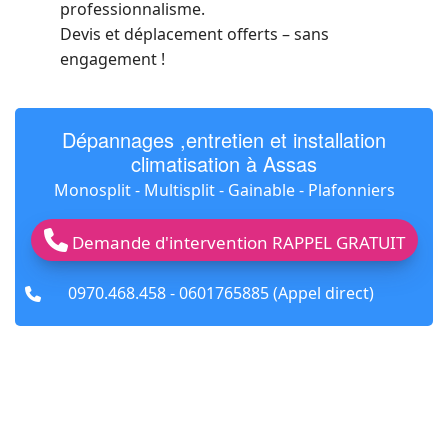
professionnalisme.
Devis et déplacement offerts
– sans
engagement !
Dépannages ,entretien et installation
climatisation à Assas
Monosplit - Multisplit - Gainable - Plafonniers
Demande d'intervention RAPPEL GRATUIT
fas
0970.468.458 - 0601765885 (Appel direct)
fa-
phone