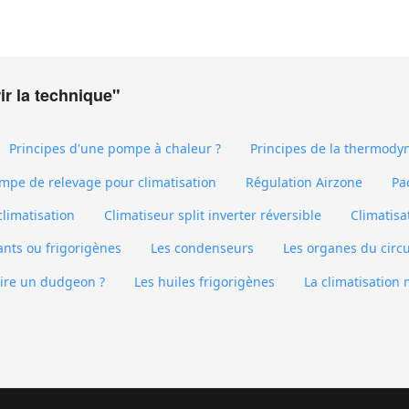
ir la technique"
Principes d'une pompe à chaleur ?
Principes de la thermod
mpe de relevage pour climatisation
Régulation Airzone
Pa
limatisation
Climatiseur split inverter réversible
Climatisa
rants ou frigorigènes
Les condenseurs
Les organes du circui
ire un dudgeon ?
Les huiles frigorigènes
La climatisation