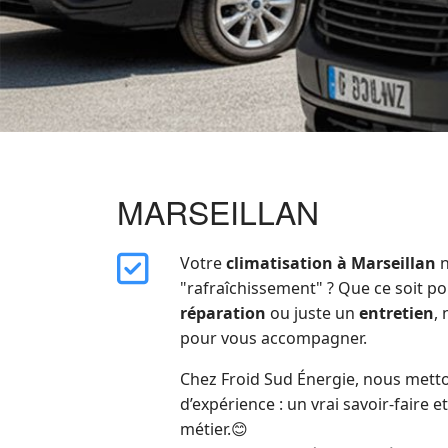
MARSEILLAN
far
Votre
climatisation à Marseillan
n
fa-
"rafraîchissement" ? Que ce soit p
square-
réparation
ou juste un
entretien
,
check
pour vous accompagner.
Chez Froid Sud Énergie, nous metto
d’expérience : un vrai savoir-faire et
métier.
😊