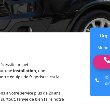
Dépa
Monosp
écessite un petit
our une
installation
, une
 notre équipe de frigoristes est là
09
fas
dir
fa-
phon
ns à votre service plus de 20 ans
 surtout, l’envie de bien faire notre