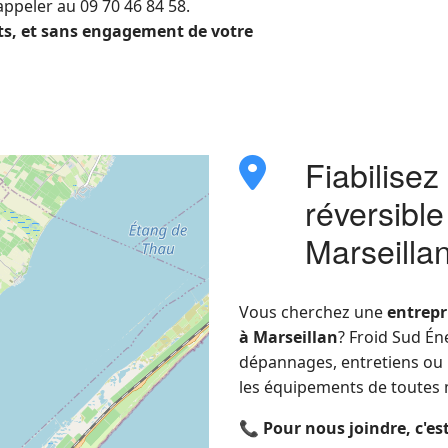
appeler au 09 70 46 84 58.
ts, et sans engagement de votre
Fiabilisez
fas
fa-
réversibl
location-
dot
Marseilla
Vous cherchez une
entrepr
à Marseillan
? Froid Sud Én
dépannages, entretiens ou i
les équipements de toutes
📞
Pour nous joindre, c'es