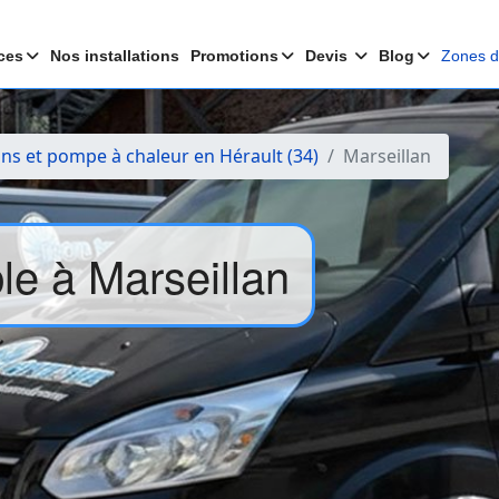
ces
Nos installations
Promotions
Devis
Blog
Zones d'
ons et pompe à chaleur en Hérault (34)
Marseillan
ble à Marseillan