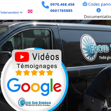
Codes pann
0970.468.458
0601765885
✉
intervention
Documentati