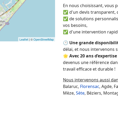
En nous choisissant, vous p
✅ d'un devis transparent, dé
✅ de solutions personnalis
vos besoins,
✅ d'une intervention rapide,
Leaflet
| ©
OpenStreetMap
🕒
Une grande disponibili
délai, et nous intervenons 
🌟
Avec 20 ans d’expertise
devenus une référence dans 
travail efficace et durable !
Nous intervenons aussi da
Balaruc,
Florensac
, Agde, F
Mèze,
Sète
, Béziers, Monta