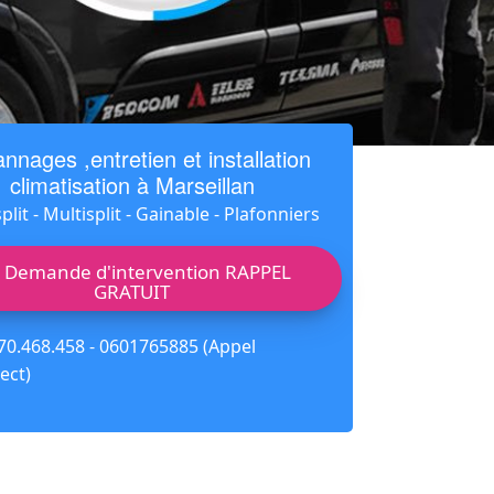
nnages ,entretien et installation
climatisation à Marseillan
lit - Multisplit - Gainable - Plafonniers
Demande d'intervention RAPPEL
GRATUIT
70.468.458 - 0601765885 (Appel
ect)
e