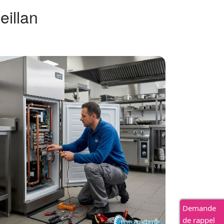
eillan
Demande
de rappel