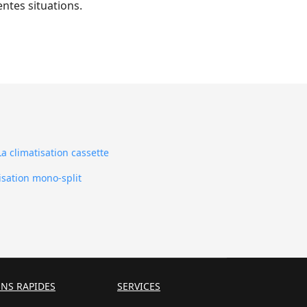
entes situations.
La climatisation cassette
isation mono-split
ENS RAPIDES
SERVICES