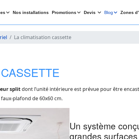
ces
Nos installations
Promotions
Devis
Blog
Zones d'
riel
La climatisation cassette
N CASSETTE
eur split
dont l’unité intérieure est prévue pour être encas
 faux-plafond de 60x60 cm.
Un système conçu
grandes surfaces