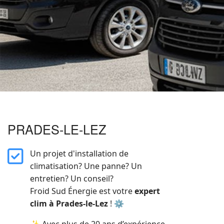
PRADES-LE-LEZ
far
Un projet d'installation de
fa-
climatisation? Une panne? Un
square-
entretien? Un conseil?
check
Froid Sud Énergie est votre
expert
clim à Prades-le-Lez
! ⚙️