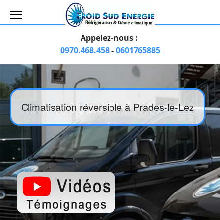
Appelez-nous :
0970.468.458
-
0601765885
Climatisation réversible à Prades-le-Lez