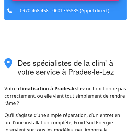
fas
0970.468.458 - 0601765885 (Appel direct)
fa-
phone
Des spécialistes de la clim’ à
fas
fa-
votre service à Prades-le-Lez
location-
dot
Votre
climatisation à Prades-le-Lez
ne fonctionne pas
correctement, ou elle vient tout simplement de rendre
l’âme ?
Qu’il s’agisse d’une simple réparation, d’un entretien
ou d’une installation complète, Froid Sud Energie
intervient sur tous les modèles, peu importe la