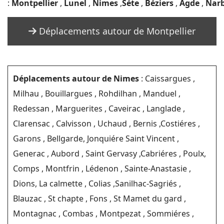
:
Montpellier
,
Lunel
,
Nimes
,
Séte
,
Béziers
,
Agde
,
Nar
Déplacements autour de Montpellier
Déplacements autour de Nimes
: Caissargues ,
Milhau , Bouillargues , Rohdilhan , Manduel ,
Redessan , Marguerites , Caveirac , Langlade ,
Clarensac , Calvisson , Uchaud , Bernis ,Costiéres ,
Garons , Bellgarde, Jonquiére Saint Vincent ,
Generac , Aubord , Saint Gervasy ,Cabriéres , Poulx,
Comps , Montfrin , Lédenon , Sainte-Anastasie ,
Dions, La calmette , Colias ,Sanilhac-Sagriés ,
Blauzac , St chapte , Fons , St Mamet du gard ,
Montagnac , Combas , Montpezat , Sommiéres ,