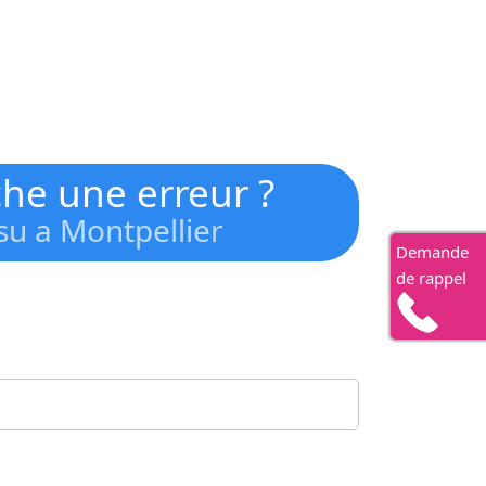
iche une erreur ?
su a Montpellier
Demande
de rappel