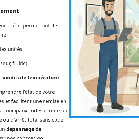
nnement
ur précis permettant de
ne :
les unités.
ur, fluide).
s
sondes de température
.
prendre l'état de votre
s et facilitent une remise en
des principaux codes erreurs de
e ou d'arrêt total sans code,
 un
dépannage de
ir nos conseils de