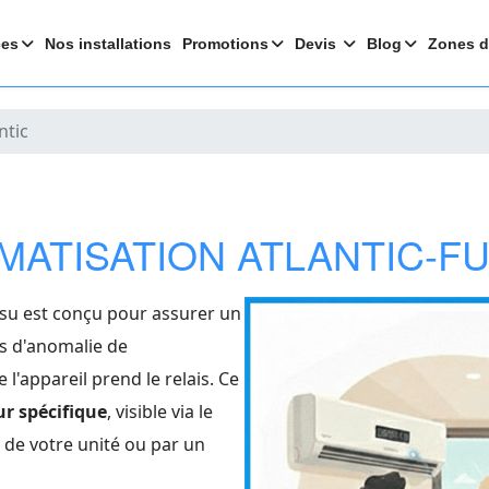
ces
Nos installations
Promotions
Devis
Blog
Zones d
ntic
MATISATION ATLANTIC-FU
itsu est conçu pour assurer un
as d'anomalie de
l'appareil prend le relais. Ce
ur spécifique
, visible via le
 de votre unité ou par un