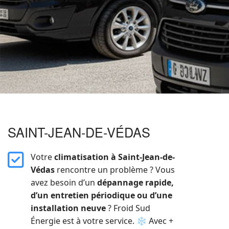
SAINT-JEAN-DE-VÉDAS
far
Votre
climatisation à Saint-Jean-de-
fa-
Védas
rencontre un problème ? Vous
square-
avez besoin d’un
dépannage rapide,
check
d’un entretien périodique ou d’une
installation neuve
? Froid Sud
Énergie est à votre service. ❄️ Avec +