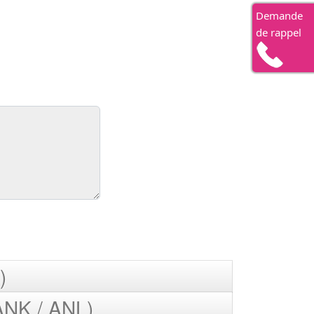
Demande
de rappel
)
ANK / ANL)