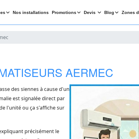
ces
Nos installations
Promotions
Devis
Blog
Zones d
mec
IMATISEURS AERMEC
asse des siennes à cause d'un
malie est signalée direct par
e l'unité ou ça s'affiche sur
expliquant précisément le