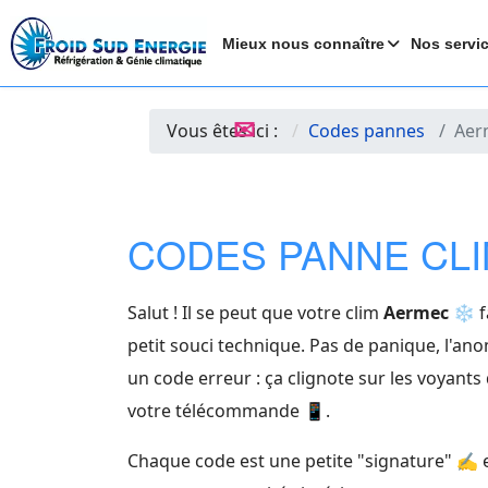
Mieux nous connaître
Nos servi
✉
Vous êtes ici :
Codes pannes
Aer
CODES PANNE CL
Salut ! Il se peut que votre clim
Aermec
❄️ f
petit souci technique. Pas de panique, l'ano
un code erreur : ça clignote sur les voyants d
votre télécommande 📱.
Chaque code est une petite "signature" ✍️ 