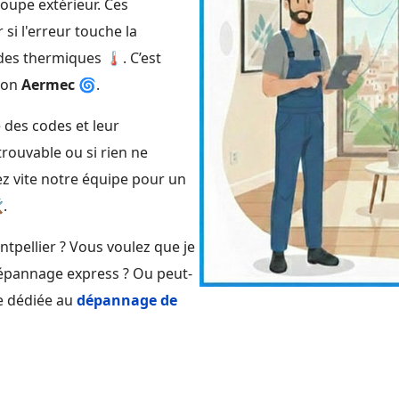
roupe extérieur. Ces
si l'erreur touche la
s thermiques 🌡️. C’est
tion
Aermec
🌀.
é des codes et leur
ntrouvable ou si rien ne
ez vite notre équipe pour un
️.
ntpellier ? Vous voulez que je
épannage express ? Ou peut-
e dédiée au
dépannage de