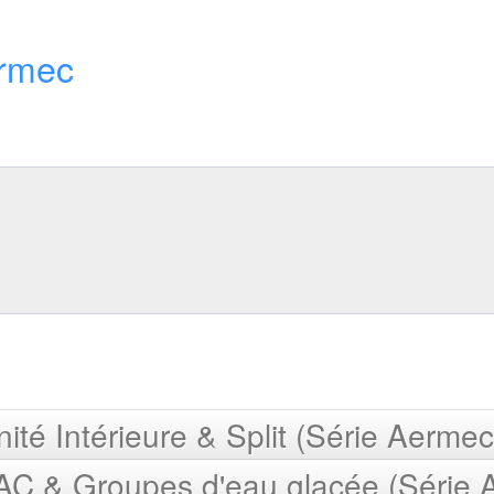
rmec
ité Intérieure & Split (Série Aermec
AC & Groupes d'eau glacée (Série 