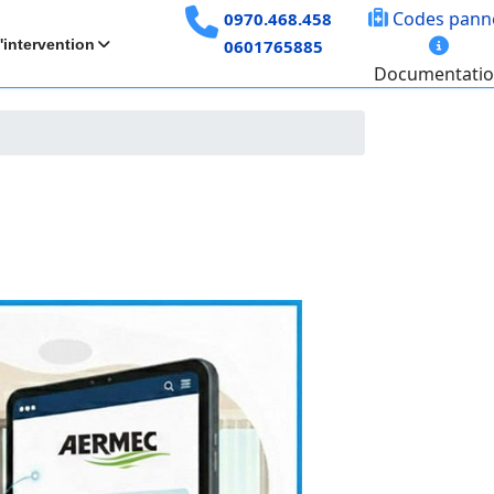
Codes pann
0970.468.458
'intervention
0601765885
Documentati