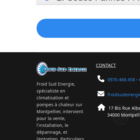
CONTACT
0970.468.458
-
Froid Sud Energie,
spécialiste en
froidsudenerg
climatisation et
pompes à chaleur sur
17 Bis Rue Alb
Montpellier, intervient
34000 Montpell
pour la vente,
l'installation, le
dépannage, et
l'entretien. Particuliers