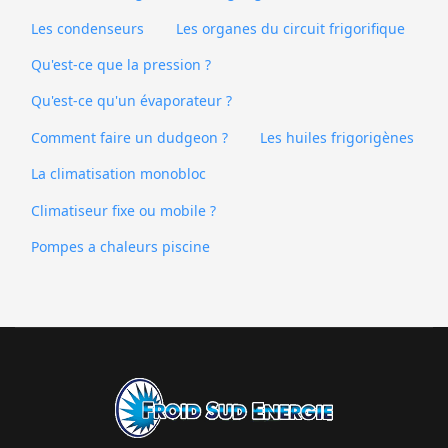
Les condenseurs
Les organes du circuit frigorifique
Qu'est-ce que la pression ?
Qu'est-ce qu'un évaporateur ?
Comment faire un dudgeon ?
Les huiles frigorigènes
La climatisation monobloc
Climatiseur fixe ou mobile ?
Pompes a chaleurs piscine