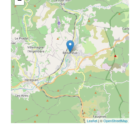
−
Leaflet
| ©
OpenStreetMap