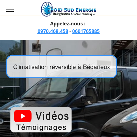
Appelez-nous :
0970.468.458
-
0601765885
Climatisation réversible à Bédarieux