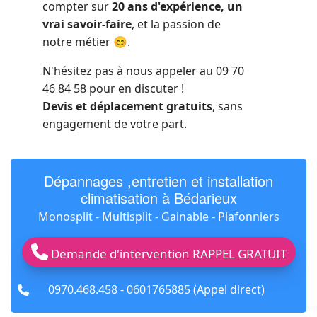
compter sur
20 ans d'expérience, un
vrai savoir-faire
, et la passion de
notre métier 😊.
N'hésitez pas à nous appeler au 09 70
46 84 58 pour en discuter !
Devis et déplacement gratuits
, sans
engagement de votre part.
Dépannages ,entretien et installation
climatisation à Bédarieux
Monosplit - Multisplit - Gainable - Plafonniers
Demande d'intervention RAPPEL GRATUIT
fas
0970.468.458 - 0601765885 (Appel direct)
fa-