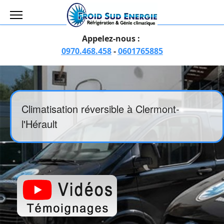
Appelez-nous :
0970.468.458
-
0601765885
Climatisation réversible à Clermont-
l'Hérault