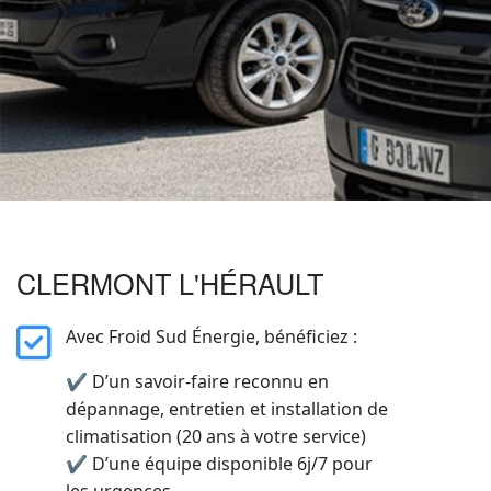
CLERMONT L'HÉRAULT
far
Avec Froid Sud Énergie, bénéficiez :
fa-
✔ D’un savoir-faire reconnu en
square-
dépannage, entretien et installation de
check
climatisation (20 ans à votre service)
✔ D’une équipe disponible 6j/7 pour