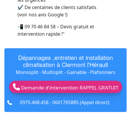
les urgences
✔ De centaines de clients satisfaits
(voir nos avis Google !)
📲 09 70 46 84 58 – Devis gratuit et
intervention rapide !"
Dépannages ,entretien et installation
climatisation à Clermont l'Hérault
Monosplit - Multisplit - Gainable - Plafonniers
Demande d'intervention RAPPEL GRATUIT
fas
0970.468.458 - 0601765885 (Appel direct)
fa-
phone