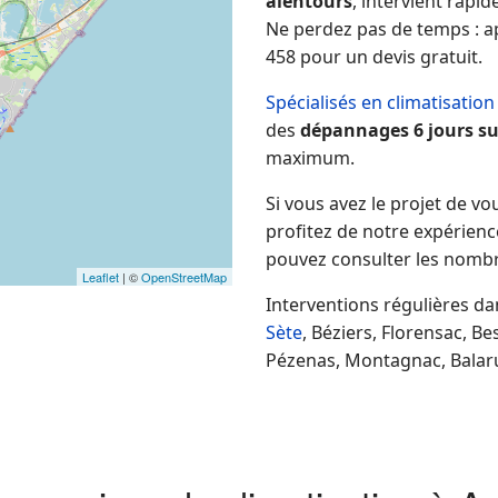
alentours
, intervient rap
Ne perdez pas de temps
: a
458 pour un
devis gratuit
.
Spécialisés en climatisation
des
dépannages 6 jours su
maximum
.
Si vous avez le projet de vo
profitez de notre expérien
pouvez consulter les nombre
Leaflet
| ©
OpenStreetMap
Interventions régulières da
Sète
, Béziers, Florensac, Be
Pézenas, Montagnac, Balaru