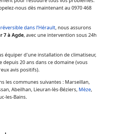
idement pour résoudre tous vos problèmes.
ppelez-nous dès maintenant au 0970 468
 réversible dans l’Hérault
, nous assurons
r 7 à Agde
, avec une
intervention sous 24h
us équiper d'une installation de climatiseur,
ce depuis 20 ans dans ce domaine (vous
ux avis positifs).
ns les communes suivantes : Marseillan,
ssan, Abeilhan, Lieuran-lès-Béziers,
Mèze
,
c-les-Bains.