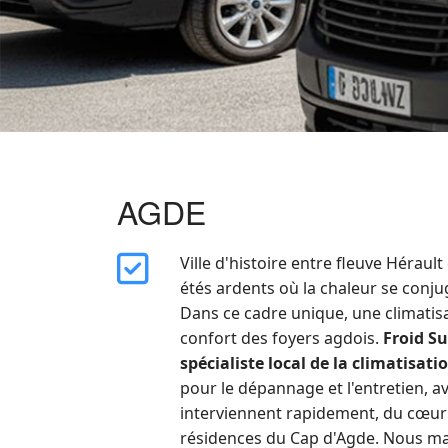
AGDE
far
Ville d'histoire entre fleuve Héraul
fa-
étés ardents où la chaleur se conjug
square-
Dans ce cadre unique, une climatisat
check
confort des foyers agdois.
Froid S
spécialiste local de la climatisat
pour le dépannage et l'entretien, av
interviennent rapidement, du cœur 
résidences du Cap d'Agde. Nous maî