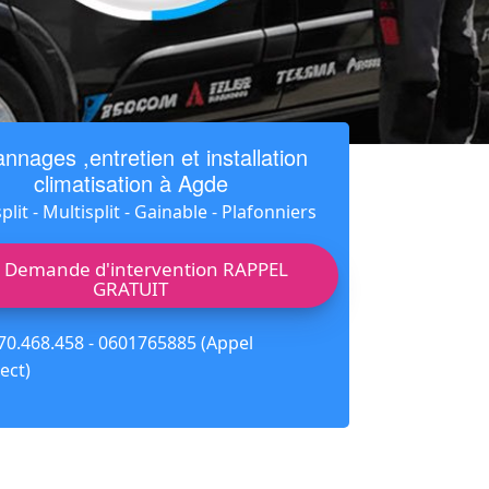
nnages ,entretien et installation
climatisation à Agde
lit - Multisplit - Gainable - Plafonniers
Demande d'intervention RAPPEL
GRATUIT
70.468.458 - 0601765885 (Appel
ect)
e