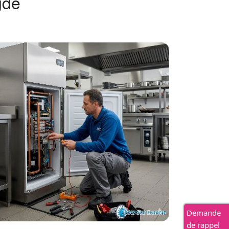
gde
Demande
de rappel