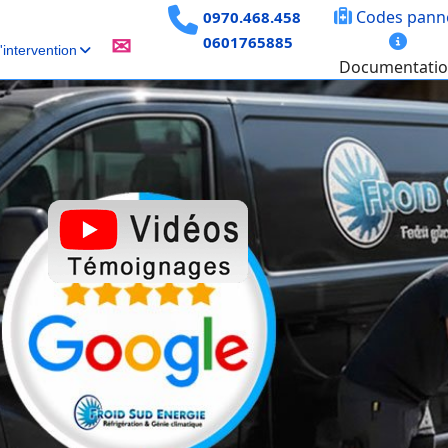
Codes pann
0970.468.458
0601765885
✉
intervention
Documentati