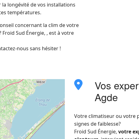
 la longévité de vos installations
rtes températures.
onseil concernant la clim de votre
Froid Sud Énergie, , est à votre
tactez-nous sans hésiter !
Vos expert
fas
fa-
Agde
location-
dot
Votre climatiseur ou votr
signes de faiblesse?
Froid Sud Énergie,
votre ex