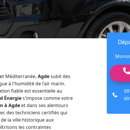
Dépa
Monosp
t et Méditerranée,
Agde
subit des
ue à l'humidité de l'air marin.
ion fiable est essentielle au
09
fas
ud Énergie
s'impose comme votre
dir
fa-
ion à Agde
et dans ses alentours
phon
ec des techniciens certifiés qui
de la
ville historique aux
trisons les contraintes