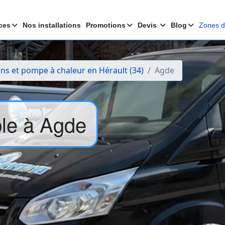
ces
Nos installations
Promotions
Devis
Blog
Zones d'
ons et pompe à chaleur en Hérault (34)
Agde
ble à Agde