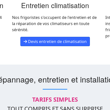
on
Entretien climatisation
4
Nos frigoristes s'occupent de l'entretien et de
In
la réparation de vos climatiseurs en toute
in
sérénité.
fr
pr
Devis entretien de climatisation
pannage, entretien et installat
TARIFS SIMPLES
TOUT COMPRIS ET SANS SURPRISE