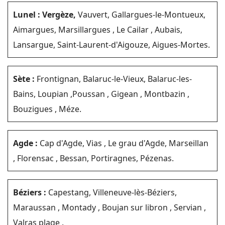
Lunel : Vergèze,
Vauvert, Gallargues-le-Montueux,
Aimargues, Marsillargues , Le Cailar , Aubais,
Lansargue, Saint-Laurent-d'Aigouze, Aigues-Mortes.
Sète :
Frontignan, Balaruc-le-Vieux, Balaruc-les-
Bains, Loupian ,Poussan , Gigean , Montbazin ,
Bouzigues , Méze.
Agde :
Cap d'Agde, Vias , Le grau d'Agde, Marseillan
, Florensac , Bessan, Portiragnes, Pézenas.
Béziers :
Capestang, Villeneuve-lès-Béziers,
Maraussan , Montady , Boujan sur libron , Servian ,
Valras plage .