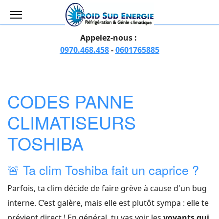
Appelez-nous :
0970.468.458
-
0601765885
CODES PANNE
CLIMATISEURS
TOSHIBA
🚨 Ta clim Toshiba fait un caprice ?
Parfois, ta clim décide de faire grève à cause d'un bug
interne. C’est galère, mais elle est plutôt sympa : elle te
prévient direct ! En général, tu vas voir les
voyants qui