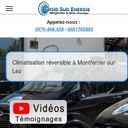
Appelez-nous :
0970.468.458
-
0601765885
Climatisation réversible à Montferrier-sur-
Lez