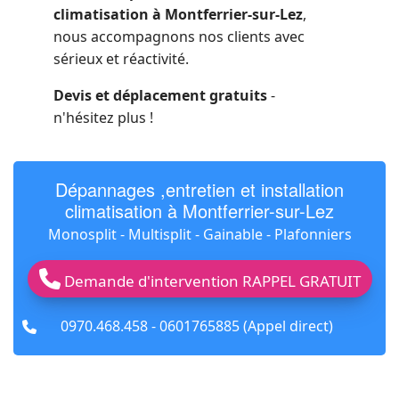
climatisation à Montferrier-sur-Lez
,
nous accompagnons nos clients avec
sérieux et réactivité.
Devis et déplacement gratuits
-
n'hésitez plus !
Dépannages ,entretien et installation
climatisation à Montferrier-sur-Lez
Monosplit - Multisplit - Gainable - Plafonniers
Demande d'intervention RAPPEL GRATUIT
fas
0970.468.458 - 0601765885 (Appel direct)
fa-
phone